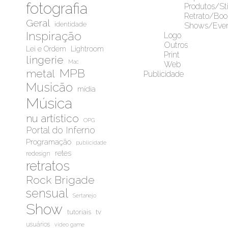
fotografia
Produtos/Sti
Retrato/Boo
Geral
identidade
Shows/Even
Inspiração
Logo
Outros
Lei e Ordem
Lightroom
Print
lingerie
Mac
Web
MPB
metal
Publicidade
Musicão
mídia
Música
nu artístico
OPG
Portal do Inferno
Programação
publicidade
retes
redesign
retratos
Rock Brigade
sensual
Sertanejo
Show
tutoriais
tv
usuários
video game