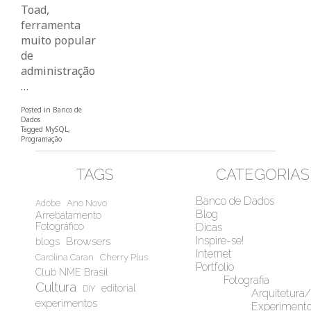
Toad,
ferramenta
muito popular
de
administração
…
Posted in
Banco de
Dados
Tagged
MySQL
,
Programação
TAGS
CATEGORIAS
Banco de Dados
Ano Novo
Adobe
Blog
Arrebatamento
Fotográfico
Dicas
Inspire-se!
Browsers
blogs
Internet
Cherry Plus
Carolina Caran
Portfolio
Club NME Brasil
Fotografia
Cultura
editorial
DIY
Arquitetura
experimentos
Experiment