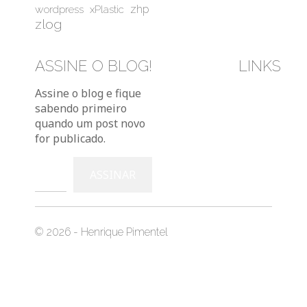
wordpress
zhp
xPlastic
zlog
ASSINE O BLOG!
LINKS
Bluesky
Instag
You
Assine o blog e fique
sabendo primeiro
quando um post novo
for publicado.
Digite seu e-mail…
ASSINAR
© 2026 - Henrique Pimentel