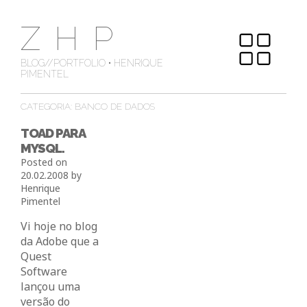
Skip
ZHP
to
content
BLOG//PORTFOLIO • HENRIQUE
PIMENTEL
CATEGORIA:
BANCO DE DADOS
TOAD PARA
MYSQL.
Posted on
20.02.2008
by
Henrique
Pimentel
Vi hoje no blog
da Adobe que a
Quest
Software
lançou uma
versão do