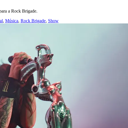
 para a Rock Brigade.
al
,
Música
,
Rock Brigade
,
Show