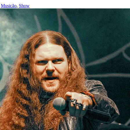
,
Musicão
,
Show