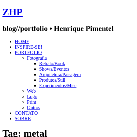
Skip
ZHP
to
content
blog//portfolio • Henrique Pimentel
HOME
INSPIRE-SE!
PORTFOLIO
Fotografia
Retrato/Book
Shows/Eventos
Arquitetura/Paisagem
Produtos/Still
Experimentos/Misc
Web
Logo
Print
Outros
CONTATO
SOBRE
Tag:
metal