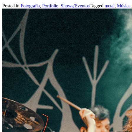
Posted in
Fotografia
,
Portfolio
,
Shows/Eventos
Tagged
metal
,
Música