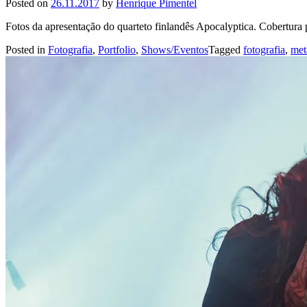
Posted on
26.11.2017
by
Henrique Pimentel
Fotos da apresentação do quarteto finlandês Apocalyptica. Cobertura
Posted in
Fotografia
,
Portfolio
,
Shows/Eventos
Tagged
fotografia
,
met