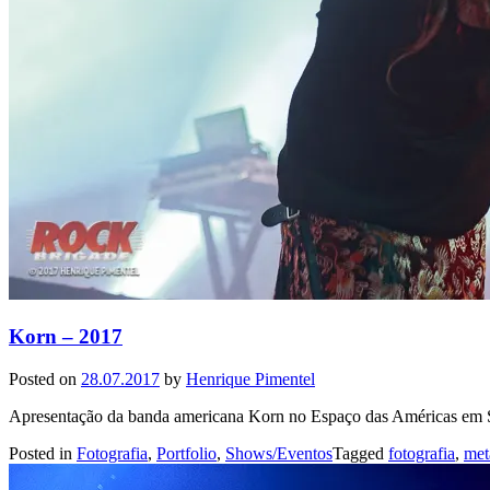
Korn – 2017
Posted on
28.07.2017
by
Henrique Pimentel
Apresentação da banda americana Korn no Espaço das Américas em Sã
Posted in
Fotografia
,
Portfolio
,
Shows/Eventos
Tagged
fotografia
,
met