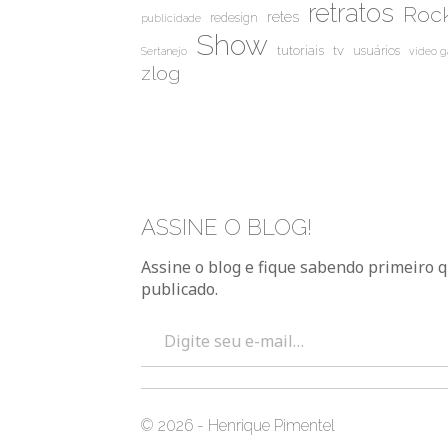
retratos
Rock
retes
redesign
publicidade
Show
tutoriais
tv
usuários
Sertanejo
video 
zlog
ASSINE O BLOG!
Assine o blog e fique sabendo primeiro 
publicado.
Digite seu e-mail…
© 2026 - Henrique Pimentel