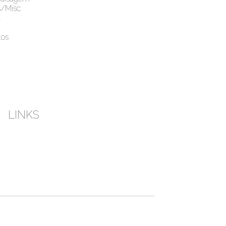
s/Misc
l
os
LINKS
esky
Instagram
Youtube