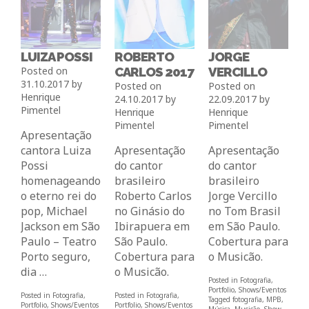
LUIZA POSSI
ROBERTO
JORGE
Posted on
CARLOS 2017
VERCILLO
31.10.2017
by
Posted on
Posted on
Henrique
24.10.2017
by
22.09.2017
by
Pimentel
Henrique
Henrique
Pimentel
Pimentel
Apresentação
cantora Luiza
Apresentação
Apresentação
Possi
do cantor
do cantor
homenageando
brasileiro
brasileiro
o eterno rei do
Roberto Carlos
Jorge Vercillo
pop, Michael
no Ginásio do
no Tom Brasil
Jackson em São
Ibirapuera em
em São Paulo.
Paulo – Teatro
São Paulo.
Cobertura para
Porto seguro,
Cobertura para
o Musicão.
dia …
o Musicão.
Posted in
Fotografia
,
Portfolio
,
Shows/Eventos
Posted in
Fotografia
,
Posted in
Fotografia
,
Tagged
fotografia
,
MPB
,
Portfolio
,
Shows/Eventos
Portfolio
,
Shows/Eventos