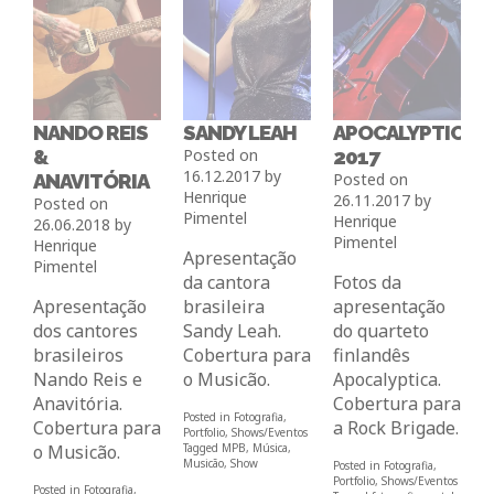
NANDO REIS
SANDY LEAH
APOCALYPTICA
&
Posted on
2017
16.12.2017
by
ANAVITÓRIA
Posted on
Henrique
26.11.2017
by
Posted on
Pimentel
Henrique
26.06.2018
by
Pimentel
Henrique
Apresentação
Pimentel
da cantora
Fotos da
Apresentação
brasileira
apresentação
dos cantores
Sandy Leah.
do quarteto
brasileiros
Cobertura para
finlandês
Nando Reis e
o Musicão.
Apocalyptica.
Anavitória.
Cobertura para
Posted in
Fotografia
,
Cobertura para
a Rock Brigade.
Portfolio
,
Shows/Eventos
o Musicão.
Tagged
MPB
,
Música
,
Musicão
,
Show
Posted in
Fotografia
,
Portfolio
,
Shows/Eventos
Posted in
Fotografia
,