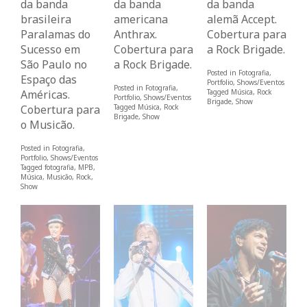
da banda
da banda
da banda
brasileira
americana
alemã Accept.
Paralamas do
Anthrax.
Cobertura para
Sucesso em
Cobertura para
a Rock Brigade.
São Paulo no
a Rock Brigade.
Posted in
Fotografia
,
Espaço das
Portfolio
,
Shows/Eventos
Posted in
Fotografia
,
Américas.
Tagged
Música
,
Rock
Portfolio
,
Shows/Eventos
Brigade
,
Show
Cobertura para
Tagged
Música
,
Rock
Brigade
,
Show
o Musicão.
Posted in
Fotografia
,
Portfolio
,
Shows/Eventos
Tagged
fotografia
,
MPB
,
Música
,
Musicão
,
Rock
,
Show