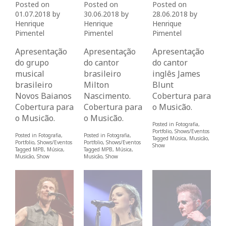
Posted on
Posted on
Posted on
01.07.2018
by
30.06.2018
by
28.06.2018
by
Henrique
Henrique
Henrique
Pimentel
Pimentel
Pimentel
Apresentação
Apresentação
Apresentação
do grupo
do cantor
do cantor
musical
brasileiro
inglês James
brasileiro
Milton
Blunt
Novos Baianos
Nascimento.
Cobertura para
Cobertura para
Cobertura para
o Musicão.
o Musicão.
o Musicão.
Posted in
Fotografia
,
Portfolio
,
Shows/Eventos
Posted in
Fotografia
,
Posted in
Fotografia
,
Tagged
Música
,
Musicão
,
Portfolio
,
Shows/Eventos
Portfolio
,
Shows/Eventos
Show
Tagged
MPB
,
Música
,
Tagged
MPB
,
Música
,
Musicão
,
Show
Musicão
,
Show