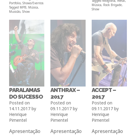
Tagged
fotografia
,
metal
,
Portfolio
,
Shows/Eventos
Música
,
Rock Brigade
,
Tagged
MPB
,
Música
,
Show
Musicão
,
Show
PARALAMAS
ANTHRAX –
ACCEPT –
DO SUCESSO
2017
2017
Posted on
Posted on
Posted on
14.11.2017
by
09.11.2017
by
09.11.2017
by
Henrique
Henrique
Henrique
Pimentel
Pimentel
Pimentel
Apresentação
Apresentação
Apresentação