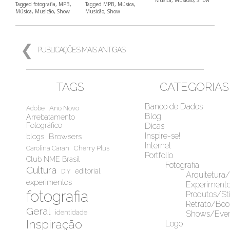
Música
,
Musicão
,
Show
Tagged
fotografia
,
MPB
,
Tagged
MPB
,
Música
,
Música
,
Musicão
,
Show
Musicão
,
Show
NAVEGAÇÃO
POR
PUBLICAÇÕES MAIS ANTIGAS
POSTS
TAGS
CATEGORIAS
Banco de Dados
Ano Novo
Adobe
Blog
Arrebatamento
Fotográfico
Dicas
Inspire-se!
Browsers
blogs
Internet
Cherry Plus
Carolina Caran
Portfolio
Club NME Brasil
Fotografia
Cultura
editorial
DIY
Arquitetura
experimentos
Experiment
fotografia
Produtos/Sti
Retrato/Boo
Geral
identidade
Shows/Even
Inspiração
Logo