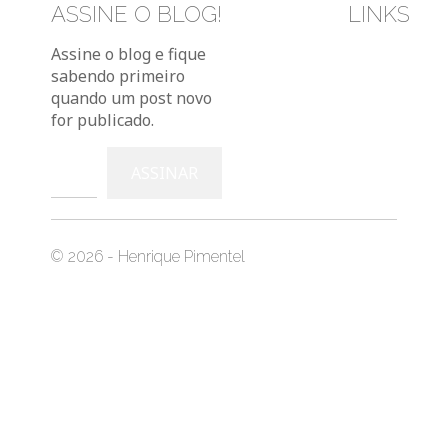
ASSINE O BLOG!
LINKS
Bluesky
Instag
You
Assine o blog e fique
sabendo primeiro
quando um post novo
for publicado.
Digite seu e-mail…
ASSINAR
© 2026 - Henrique Pimentel