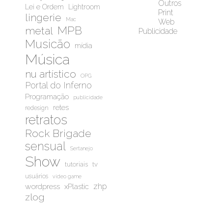
Outros
Lei e Ordem
Lightroom
Print
lingerie
Mac
Web
MPB
metal
Publicidade
Musicão
mídia
Música
nu artístico
OPG
Portal do Inferno
Programação
publicidade
retes
redesign
retratos
Rock Brigade
sensual
Sertanejo
Show
tutoriais
tv
usuários
video game
wordpress
zhp
xPlastic
zlog