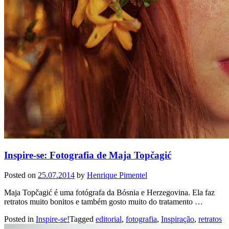
Inspire-se: Fotografia de Maja Topčagić
Posted on
25.07.2014
by
Henrique Pimentel
Maja Topčagić é uma fotógrafa da Bósnia e Herzegovina. Ela faz
retratos muito bonitos e também gosto muito do tratamento …
Posted in
Inspire-se!
Tagged
editorial
,
fotografia
,
Inspiração
,
retratos