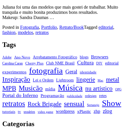
Juliana foi uma das modelos que mais gostei de trabalhar. Muito
tranquila e muito bonita produzimos bons resultados.
Makeup: Sandra Daumas …
Posted in
Fotografia
,
Portfolio
,
Retrato/Book
Tagged
editorial
,
fashion
,
modelos
,
retratos
Tags
Browsers
Arrebatamento Fotográfico
blogs
Ano Novo
Adobe
Cultura
Club NME Brasil
editorial
Cherry Plus
Carolina Caran
DIY
fotografia
Geral
experimentos
identidade
Inspiração
metal
lingerie
Lei e Ordem
Lightroom
Mac
Música
Musicão
MPB
nu artístico
mídia
OPG
Portal do Inferno
Programação
retes
redesign
publicidade
Show
retratos
sensual
Rock Brigade
Sertanejo
zlog
zhp
wordpress
xPlastic
tutoriais
tv
usuários
video game
Categorias