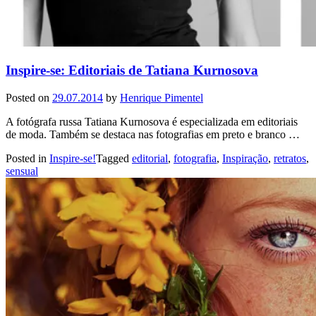
Inspire-se: Editoriais de Tatiana Kurnosova
Posted on
29.07.2014
by
Henrique Pimentel
A fotógrafa russa Tatiana Kurnosova é especializada em editoriais
de moda. Também se destaca nas fotografias em preto e branco …
Posted in
Inspire-se!
Tagged
editorial
,
fotografia
,
Inspiração
,
retratos
,
sensual