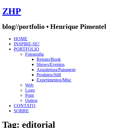
Skip
ZHP
to
content
blog//portfolio • Henrique Pimentel
HOME
INSPIRE-SE!
PORTFOLIO
Fotografia
Retrato/Book
Shows/Eventos
Arquitetura/Paisagem
Produtos/Still
Experimentos/Misc
Web
Logo
Print
Outros
CONTATO
SOBRE
Tag:
editorial