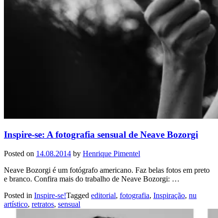
Inspire-se: A fotografia sensual de Neave Bozorgi
Posted on
14.08.2014
by
Henrique Pimentel
Neave Bozorgi é um fotógrafo americano. Faz belas fotos em preto
e branco. Confira mais do trabalho de Neave Bozorgi: …
Posted in
Inspire-se!
Tagged
editorial
,
fotografia
,
Inspiração
,
nu
artístico
,
retratos
,
sensual