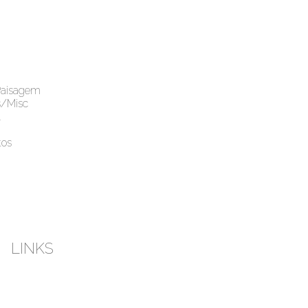
Paisagem
s/Misc
l
os
LINKS
esky
Instagram
Youtube