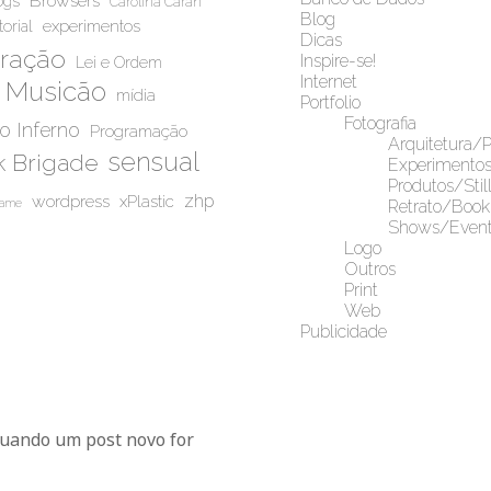
Browsers
ogs
Carolina Caran
Blog
experimentos
torial
Dicas
iração
Inspire-se!
Lei e Ordem
Internet
Musicão
mídia
Portfolio
Fotografia
do Inferno
Programação
Arquitetura/
sensual
 Brigade
Experimento
Produtos/Stil
wordpress
zhp
xPlastic
game
Retrato/Book
Shows/Event
Logo
Outros
Print
Web
Publicidade
Blu
quando um post novo for