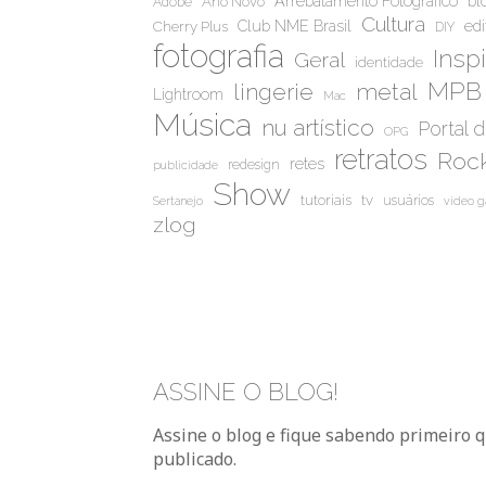
Arrebatamento Fotográfico
bl
Ano Novo
Adobe
Cultura
Club NME Brasil
edi
Cherry Plus
DIY
fotografia
Insp
Geral
identidade
MPB
metal
lingerie
Lightroom
Mac
Música
nu artístico
Portal 
OPG
retratos
Rock
retes
redesign
publicidade
Show
tutoriais
tv
usuários
Sertanejo
video 
zlog
ASSINE O BLOG!
Assine o blog e fique sabendo primeiro 
publicado.