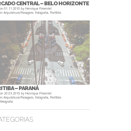
CADO CENTRAL – BELO HORIZONTE
 on
01.11.2010
by
Henrique Pimentel
 in
Arquitetura/Paisagem
,
Fotografia
,
Portfolio
ITIBA – PARANÁ
 on
20.03.2010
by
Henrique Pimentel
 in
Arquitetura/Paisagem
,
Fotografia
,
Portfolio
d
fotografia
ATEGORIAS