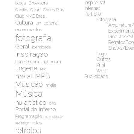
Inspire-se!
Browsers
blogs
Internet
Cherry Plus
Carolina Caran
Portfolio
Club NME Brasil
Fotografia
Cultura
editorial
DIY
Arquitetura
experimentos
Experiment
fotografia
Produtos/Sti
Retrato/Boo
Geral
identidade
Shows/Even
Inspiração
Logo
Outros
Lei e Ordem
Lightroom
Print
lingerie
Mac
Web
MPB
metal
Publicidade
Musicão
mídia
Música
nu artístico
OPG
Portal do Inferno
Programação
publicidade
retes
redesign
retratos