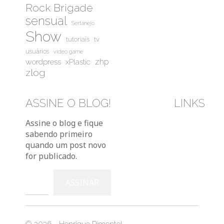
Rock Brigade
sensual
Sertanejo
Show
tutoriais
tv
usuários
video game
wordpress
zhp
xPlastic
zlog
ASSINE O BLOG!
LINKS
Bluesky
Instag
You
Assine o blog e fique
sabendo primeiro
quando um post novo
for publicado.
Digite seu e-mail…
ASSINAR