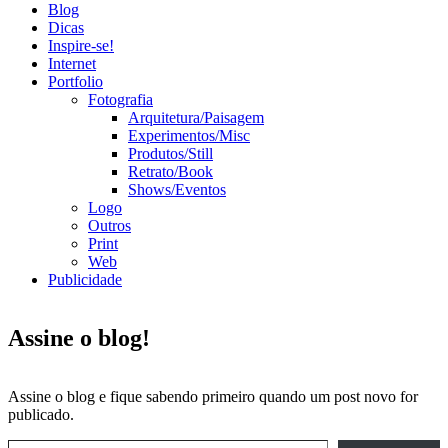
Blog
Dicas
Inspire-se!
Internet
Portfolio
Fotografia
Arquitetura/Paisagem
Experimentos/Misc
Produtos/Still
Retrato/Book
Shows/Eventos
Logo
Outros
Print
Web
Publicidade
Assine o blog!
Assine o blog e fique sabendo primeiro quando um post novo for
publicado.
Digite seu e-mail…