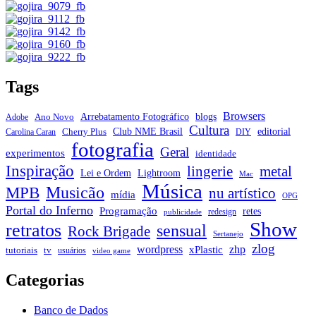
Tags
Browsers
Arrebatamento Fotográfico
blogs
Ano Novo
Adobe
Cultura
Club NME Brasil
editorial
Cherry Plus
Carolina Caran
DIY
fotografia
Geral
experimentos
identidade
Inspiração
metal
lingerie
Lei e Ordem
Lightroom
Mac
Música
Musicão
MPB
nu artístico
mídia
OPG
Portal do Inferno
Programação
retes
redesign
publicidade
Show
retratos
sensual
Rock Brigade
Sertanejo
zlog
zhp
wordpress
xPlastic
tutoriais
tv
usuários
video game
Categorias
Banco de Dados