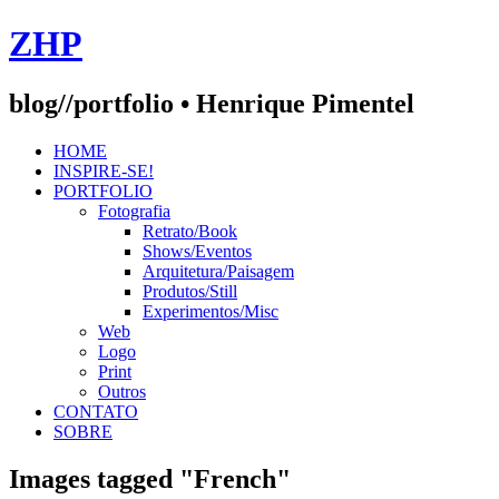
Skip
ZHP
to
content
blog//portfolio • Henrique Pimentel
HOME
INSPIRE-SE!
PORTFOLIO
Fotografia
Retrato/Book
Shows/Eventos
Arquitetura/Paisagem
Produtos/Still
Experimentos/Misc
Web
Logo
Print
Outros
CONTATO
SOBRE
Images tagged "French"