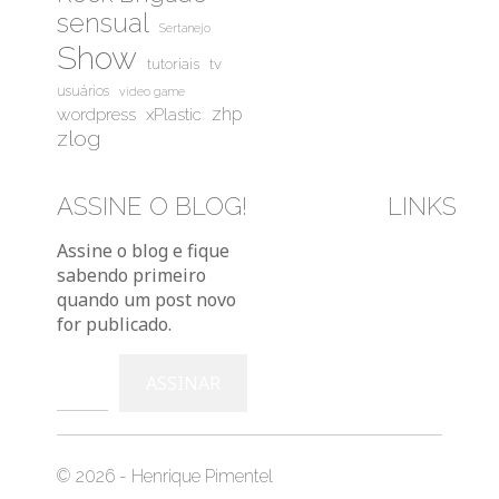
sensual
Sertanejo
Show
tutoriais
tv
usuários
video game
wordpress
zhp
xPlastic
zlog
ASSINE O BLOG!
LINKS
Bluesky
Instag
You
Assine o blog e fique
sabendo primeiro
quando um post novo
for publicado.
Digite seu e-mail…
ASSINAR
© 2026 - Henrique Pimentel