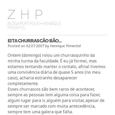
Skip
ZHP
to
content
BLOG//PORTFOLIO • HENRIQUE
PIMENTEL
EITA CHURRASCÃO BÃO…
Posted on
02.07.2007
by
Henrique Pimentel
Ontem (domingo) rolou um churrasquinho da
minha turma da faculdade. É eu já formei, mas
estamos tentando manter o contato, afinal tivemos
uma convivência diária de quase 5 anos (no meu
caso), acharia estranho desaparecer
completamente.
Esses churrascos são bem raros de acontecer,
sempre as pessoas tem alguma coisa para fazer,
algum lugar para ir, alguém para visitar, apesar de
sempre ser marcado com muita antecedência,
sempre tem uma galera que falta.