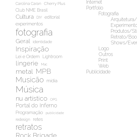
Internet
Cherry Plus
Carolina Caran
Portfolio
Club NME Brasil
Fotografia
Cultura
editorial
DIY
Arquitetura
experimentos
Experiment
fotografia
Produtos/Sti
Retrato/Boo
Geral
identidade
Shows/Even
Inspiração
Logo
Outros
Lei e Ordem
Lightroom
Print
lingerie
Mac
Web
MPB
metal
Publicidade
Musicão
mídia
Música
nu artístico
OPG
Portal do Inferno
Programação
publicidade
retes
redesign
retratos
Rock Brigade