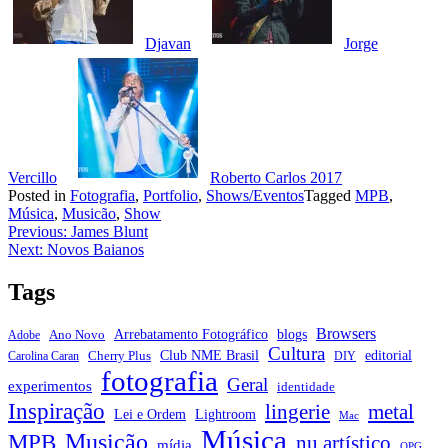
Djavan
Jorge
Vercillo
Roberto Carlos 2017
Posted in
Fotografia
,
Portfolio
,
Shows/Eventos
Tagged
MPB
,
Música
,
Musicão
,
Show
Navegação
Previous:
James Blunt
Next:
Novos Baianos
de
Post
Tags
Browsers
Arrebatamento Fotográfico
blogs
Ano Novo
Adobe
Cultura
Club NME Brasil
editorial
Cherry Plus
Carolina Caran
DIY
fotografia
Geral
experimentos
identidade
Inspiração
metal
lingerie
Lei e Ordem
Lightroom
Mac
Música
Musicão
MPB
nu artístico
mídia
OPG