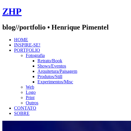
Skip
ZHP
to
content
blog//portfolio • Henrique Pimentel
HOME
INSPIRE-SE!
PORTFOLIO
Fotografia
Retrato/Book
Shows/Eventos
Arquitetura/Paisagem
Produtos/Still
Experimentos/Misc
Web
Logo
Print
Outros
CONTATO
SOBRE