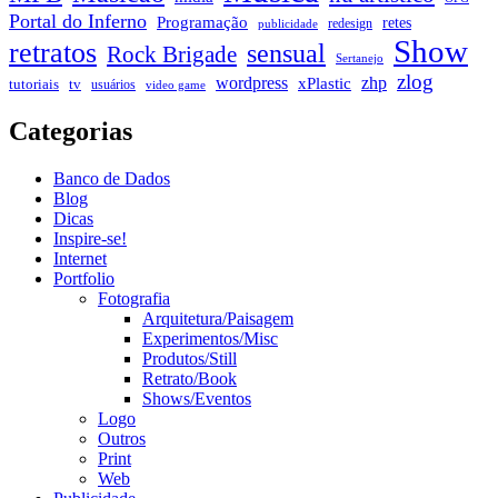
Portal do Inferno
Programação
retes
redesign
publicidade
Show
retratos
sensual
Rock Brigade
Sertanejo
zlog
zhp
wordpress
xPlastic
tutoriais
tv
usuários
video game
Categorias
Banco de Dados
Blog
Dicas
Inspire-se!
Internet
Portfolio
Fotografia
Arquitetura/Paisagem
Experimentos/Misc
Produtos/Still
Retrato/Book
Shows/Eventos
Logo
Outros
Print
Web