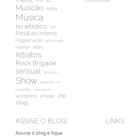
Musicão
mídia
Música
nu artístico
OPG
Portal do Inferno
Programação
publicidade
retes
redesign
retratos
Rock Brigade
sensual
Sertanejo
Show
tutoriais
tv
usuários
video game
wordpress
zhp
xPlastic
zlog
ASSINE O BLOG!
LINKS
Bluesky
Instag
You
Assine o blog e fique