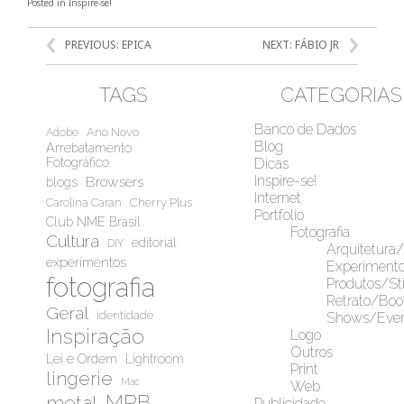
Posted in
Inspire-se!
Fedorchenko
NAVEGAÇÃO
PREVIOUS:
EPICA
NEXT:
FÁBIO JR
DE
POST
TAGS
CATEGORIAS
Banco de Dados
Ano Novo
Adobe
Blog
Arrebatamento
Fotográfico
Dicas
Inspire-se!
Browsers
blogs
Internet
Cherry Plus
Carolina Caran
Portfolio
Club NME Brasil
Fotografia
Cultura
editorial
DIY
Arquitetura
experimentos
Experiment
fotografia
Produtos/Sti
Retrato/Boo
Geral
identidade
Shows/Even
Inspiração
Logo
Outros
Lei e Ordem
Lightroom
Print
lingerie
Mac
Web
MPB
metal
Publicidade