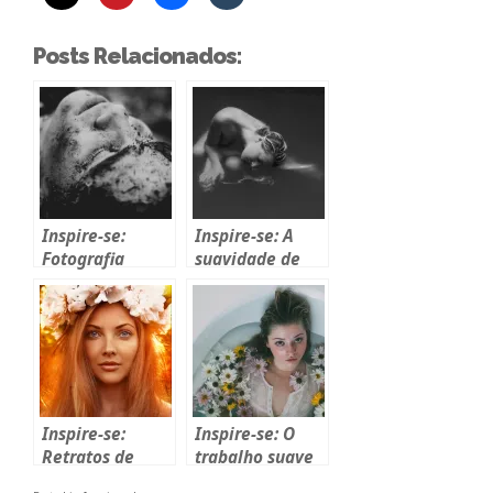
Posts Relacionados:
Inspire-se:
Inspire-se: A
Fotografia
suavidade de
sentimental de
Susi Godoy
Michelle
Lartigue
Inspire-se:
Inspire-se: O
Retratos de
trabalho suave
Lena Dunaeva
de Roman