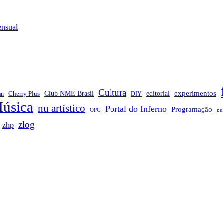
ensual
Cultura
Club NME Brasil
editorial
experimentos
Cherry Plus
an
DIY
úsica
nu artístico
Portal do Inferno
Programação
OPG
pu
zlog
zhp