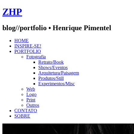
Skip
ZHP
to
content
blog//portfolio • Henrique Pimentel
HOME
INSPIRE-SE!
PORTFOLIO
Fotografia
Retrato/Book
Shows/Eventos
Arquitetura/Paisagem
Produtos/Still
Experimentos/Misc
Web
Logo
Print
Outros
CONTATO
SOBRE