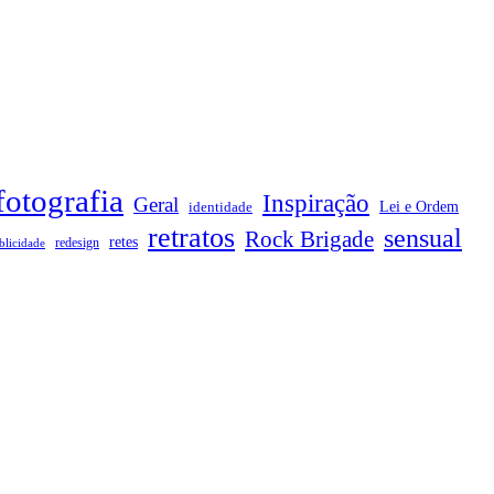
fotografia
Inspiração
Geral
Lei e Ordem
identidade
retratos
sensual
Rock Brigade
retes
redesign
blicidade