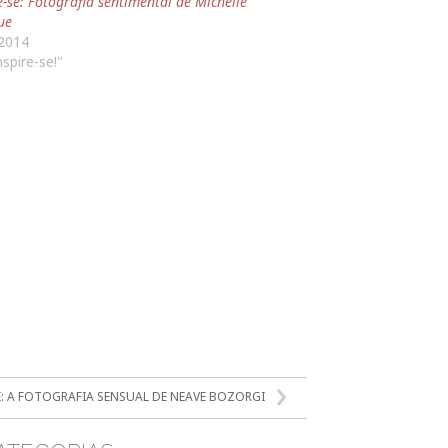
e-se: Fotografia sentimental de Michelle
ue
.2014
spire-se!"
E: A FOTOGRAFIA SENSUAL DE NEAVE BOZORGI