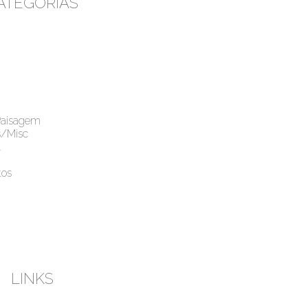
ATEGORIAS
Paisagem
s/Misc
l
os
LINKS
esky
Instagram
Youtube