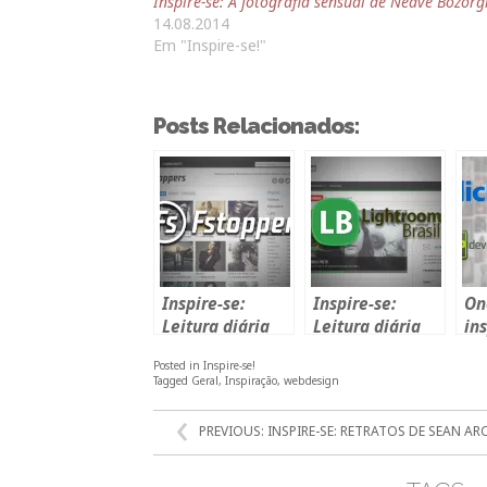
Inspire-se: A fotografia sensual de Neave Bozorg
14.08.2014
Em "Inspire-se!"
Posts Relacionados:
Inspire-se:
Inspire-se:
On
Leitura diária
Leitura diária
ins
fstoppers.com
Lightroom
Posted in
Inspire-se!
Brasil
Tagged
Geral
,
Inspiração
,
webdesign
NAVEGAÇÃO
PREVIOUS:
INSPIRE-SE: RETRATOS DE SEAN AR
DE
POST