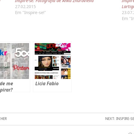
i
Inspire-se: Fotografia de Anka Zhuravleva
Inspir
27.02.2015
Lartig
Em "Inspire-se!"
23.07
Em "In
de me
Licia Fabio
pirar?
CHER
NEXT:
INSPIRE-S