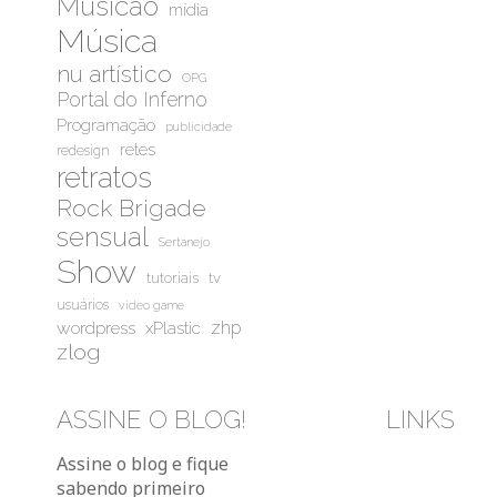
Musicão
mídia
Música
nu artístico
OPG
Portal do Inferno
Programação
publicidade
retes
redesign
retratos
Rock Brigade
sensual
Sertanejo
Show
tutoriais
tv
usuários
video game
wordpress
zhp
xPlastic
zlog
ASSINE O BLOG!
LINKS
Bluesky
Instag
You
Assine o blog e fique
sabendo primeiro