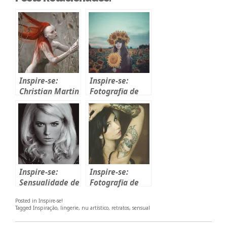
Inspire-se:
Inspire-se:
Christian Martin
Fotografia de
Weiss
fantasia de
Anita Anti
Inspire-se:
Inspire-se:
Sensualidade de
Fotografia de
Gabriele
Charles Hildreth
Posted in
Inspire-se!
Rescaldani
(nsfw)
Tagged
Inspiração
,
lingerie
,
nu artístico
,
retratos
,
sensual
(nsfw)
NAVEGAÇÃO