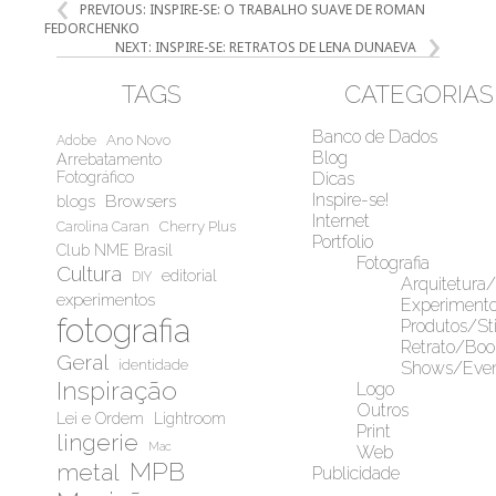
PREVIOUS:
INSPIRE-SE: O TRABALHO SUAVE DE ROMAN
DE
FEDORCHENKO
POST
NEXT:
INSPIRE-SE: RETRATOS DE LENA DUNAEVA
TAGS
CATEGORIAS
Banco de Dados
Ano Novo
Adobe
Blog
Arrebatamento
Fotográfico
Dicas
Inspire-se!
Browsers
blogs
Internet
Cherry Plus
Carolina Caran
Portfolio
Club NME Brasil
Fotografia
Cultura
editorial
DIY
Arquitetura
experimentos
Experiment
fotografia
Produtos/Sti
Retrato/Boo
Geral
identidade
Shows/Even
Inspiração
Logo
Outros
Lei e Ordem
Lightroom
Print
lingerie
Mac
Web
MPB
metal
Publicidade