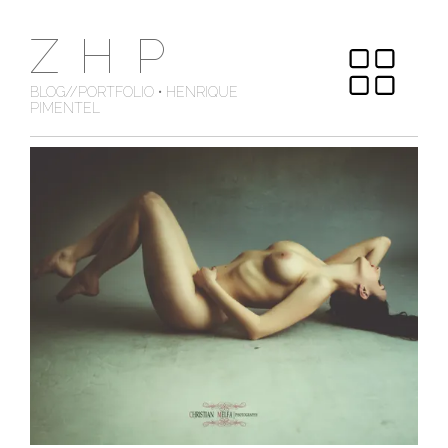
Skip
ZHP
to
content
BLOG//PORTFOLIO • HENRIQUE
PIMENTEL