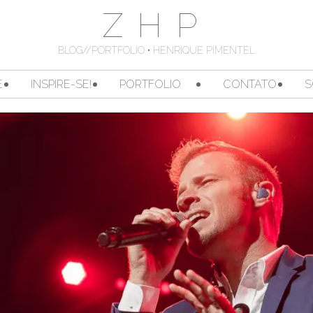
ZHP
BLOG//PORTFOLIO • HENRIQUE PIMENTEL
E
INSPIRE-SE!
PORTFOLIO
CONTATO
S