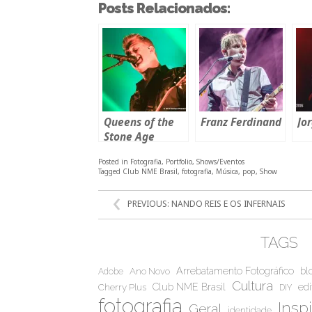
Posts Relacionados:
Queens of the
Franz Ferdinand
Jor
Stone Age
Posted in
Fotografia
,
Portfolio
,
Shows/Eventos
Tagged
Club NME Brasil
,
fotografia
,
Música
,
pop
,
Show
NAVEGAÇÃO
PREVIOUS:
NANDO REIS E OS INFERNAIS
DE
POST
TAGS
Arrebatamento Fotográfico
bl
Ano Novo
Adobe
Cultura
Club NME Brasil
edi
Cherry Plus
DIY
fotografia
Insp
Geral
identidade