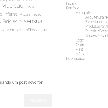
Internet
Musicão
mídia
Portfolio
Fotografia
do Inferno
Programação
Arquitetura/
sensual
 Brigade
Experimento
Produtos/Stil
wordpress
zhp
xPlastic
game
Retrato/Book
Shows/Event
Logo
Outros
Print
Web
Publicidade
Blu
quando um post novo for
ASSINAR