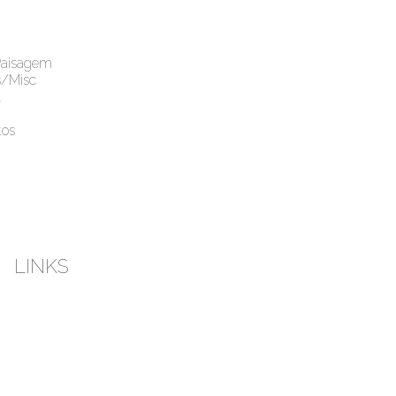
Paisagem
s/Misc
l
os
LINKS
esky
Instagram
Youtube