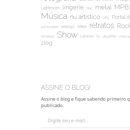
MPB
metal
lingerie
Lightroom
Mac
Música
nu artístico
Portal 
OPG
retratos
Rock
retes
redesign
publicidade
Show
tutoriais
tv
usuários
Sertanejo
video 
zlog
ASSINE O BLOG!
Assine o blog e fique sabendo primeiro 
publicado.
Digite seu e-mail…