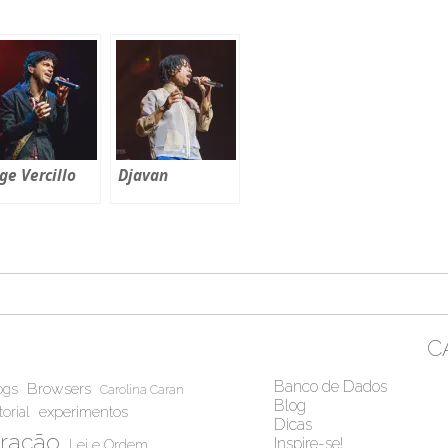
ge Vercillo
Djavan
C
Banco de Dados
Browsers
ogs
Carolina Caran
Blog
experimentos
torial
Dicas
iração
Inspire-se!
Lei e Ordem