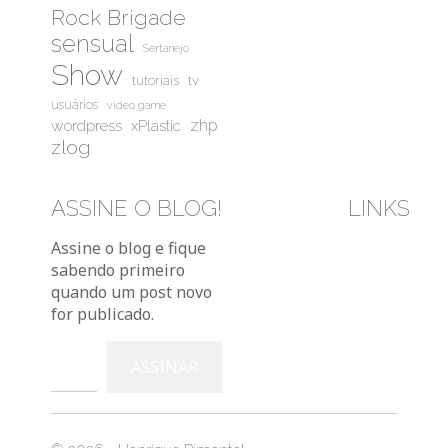
Rock Brigade
sensual
Sertanejo
Show
tutoriais
tv
usuários
video game
wordpress
zhp
xPlastic
zlog
ASSINE O BLOG!
LINKS
Bluesky
Instag
You
Assine o blog e fique
sabendo primeiro
quando um post novo
for publicado.
Digite seu e-mail…
ASSINAR