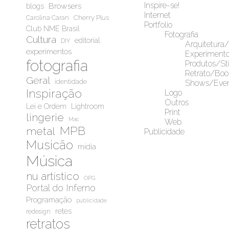
Inspire-se!
Browsers
blogs
Internet
Cherry Plus
Carolina Caran
Portfolio
Club NME Brasil
Fotografia
Cultura
editorial
DIY
Arquitetura
experimentos
Experiment
fotografia
Produtos/Sti
Retrato/Boo
Geral
identidade
Shows/Even
Inspiração
Logo
Outros
Lei e Ordem
Lightroom
Print
lingerie
Mac
Web
MPB
metal
Publicidade
Musicão
mídia
Música
nu artístico
OPG
Portal do Inferno
Programação
publicidade
retes
redesign
retratos