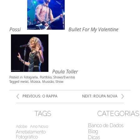
Possi
Bullet For My Valentine
Paula Toller
Posted in
Fotografia
,
Portfolio
,
Shows/Eventos
Tagged
metal
,
Música
,
Musicão
,
Show
NAVEGAÇÃO
PREVIOUS:
O RAPPA
NEXT:
ROUPA NOVA
DE
POST
TAGS
CATEGORIAS
Banco de Dados
Ano Novo
Adobe
Blog
Arrebatamento
Fotográfico
Dicas