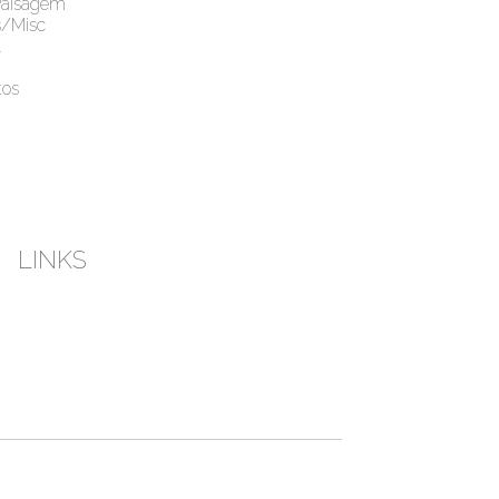
Paisagem
s/Misc
l
os
LINKS
esky
Instagram
Youtube