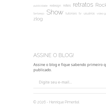
retratos
Rock
retes
redesign
publicidade
Show
tutoriais
tv
usuários
Sertanejo
video 
zlog
ASSINE O BLOG!
Assine o blog e fique sabendo primeiro 
publicado.
Digite seu e-mail…
© 2026 - Henrique Pimentel