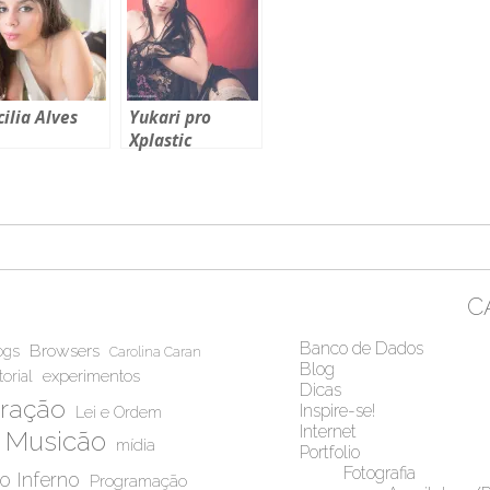
cilia Alves
Yukari pro
Xplastic
C
Banco de Dados
Browsers
ogs
Carolina Caran
Blog
experimentos
torial
Dicas
iração
Inspire-se!
Lei e Ordem
Internet
Musicão
mídia
Portfolio
Fotografia
do Inferno
Programação