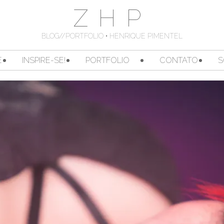
ZHP
BLOG//PORTFOLIO • HENRIQUE PIMENTEL
E
INSPIRE-SE!
PORTFOLIO
CONTATO
S