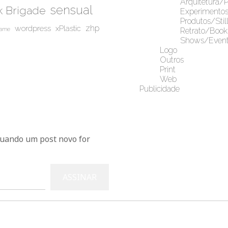
Arquitetura/
sensual
 Brigade
Experimento
Produtos/Stil
wordpress
zhp
xPlastic
game
Retrato/Book
Shows/Event
Logo
Outros
Print
Web
Publicidade
Blu
quando um post novo for
ASSINAR