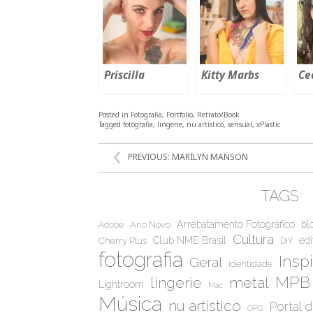
Priscilla
Kitty Marbs
Ce
Posted in
Fotografia
,
Portfolio
,
Retrato/Book
Tagged
fotografia
,
lingerie
,
nu artístico
,
sensual
,
xPlastic
NAVEGAÇÃO
PREVIOUS:
MARILYN MANSON
DE
POST
TAGS
Arrebatamento Fotográfico
bl
Ano Novo
Adobe
Cultura
Club NME Brasil
edi
Cherry Plus
DIY
fotografia
Insp
Geral
identidade
MPB
metal
lingerie
Lightroom
Mac
Música
nu artístico
Portal 
OPG