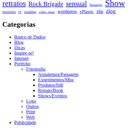
Show
retratos
sensual
Rock Brigade
Sertanejo
zlog
zhp
wordpress
xPlastic
tutoriais
tv
usuários
video game
Categorias
Banco de Dados
Blog
Dicas
Inspire-se!
Internet
Portfolio
Fotografia
Arquitetura/Paisagem
Experimentos/Misc
Produtos/Still
Retrato/Book
Shows/Eventos
Logo
Outros
Print
Web
Publicidade