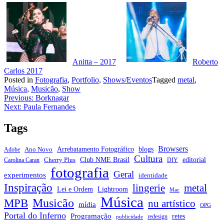
Anitta – 2017
Roberto
Carlos 2017
Posted in
Fotografia
,
Portfolio
,
Shows/Eventos
Tagged
metal
,
Música
,
Musicão
,
Show
Navegação
Previous:
Borknagar
Next:
Paula Fernandes
de
Post
Tags
Browsers
Arrebatamento Fotográfico
blogs
Ano Novo
Adobe
Cultura
Club NME Brasil
editorial
Cherry Plus
Carolina Caran
DIY
fotografia
Geral
experimentos
identidade
Inspiração
metal
lingerie
Lei e Ordem
Lightroom
Mac
Música
Musicão
MPB
nu artístico
mídia
OPG
Portal do Inferno
Programação
retes
redesign
publicidade