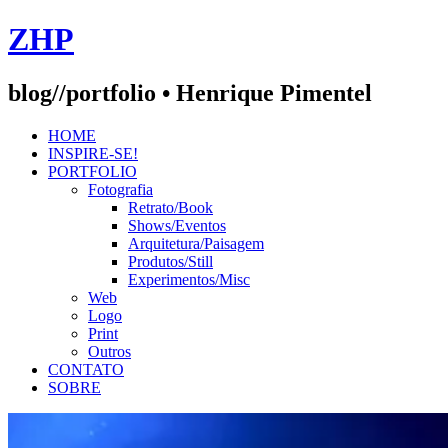
Skip
ZHP
to
content
blog//portfolio • Henrique Pimentel
HOME
INSPIRE-SE!
PORTFOLIO
Fotografia
Retrato/Book
Shows/Eventos
Arquitetura/Paisagem
Produtos/Still
Experimentos/Misc
Web
Logo
Print
Outros
CONTATO
SOBRE