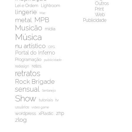
Outros
Lei e Ordem
Lightroom
Print
lingerie
Mac
Web
MPB
metal
Publicidade
Musicão
mídia
Música
nu artístico
OPG
Portal do Inferno
Programação
publicidade
retes
redesign
retratos
Rock Brigade
sensual
Sertanejo
Show
tutoriais
tv
usuários
video game
wordpress
zhp
xPlastic
zlog