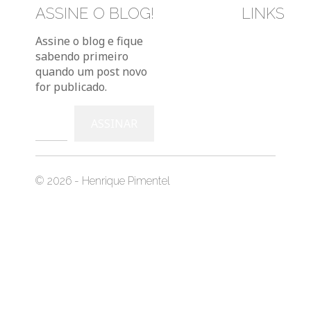
ASSINE O BLOG!
LINKS
Bluesky
Instag
You
Assine o blog e fique
sabendo primeiro
quando um post novo
for publicado.
Digite seu e-mail…
ASSINAR
© 2026 - Henrique Pimentel