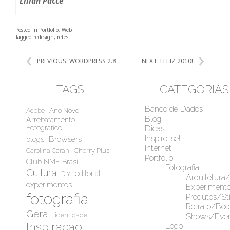
Lilian Pacce
Posted in
Portfolio
,
Web
Tagged
redesign
,
retes
NAVEGAÇÃO
PREVIOUS:
WORDPRESS 2.8
NEXT:
FELIZ 2010!
DE
POST
TAGS
CATEGORIAS
Banco de Dados
Ano Novo
Adobe
Blog
Arrebatamento
Fotográfico
Dicas
Inspire-se!
Browsers
blogs
Internet
Cherry Plus
Carolina Caran
Portfolio
Club NME Brasil
Fotografia
Cultura
editorial
DIY
Arquitetura
experimentos
Experiment
fotografia
Produtos/Sti
Retrato/Boo
Geral
identidade
Shows/Even
Inspiração
Logo