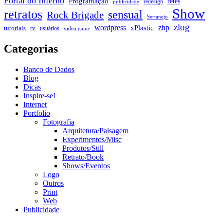
Portal do Inferno
Programação
retes
redesign
publicidade
Show
retratos
sensual
Rock Brigade
Sertanejo
zlog
zhp
wordpress
xPlastic
tutoriais
tv
usuários
video game
Categorias
Banco de Dados
Blog
Dicas
Inspire-se!
Internet
Portfolio
Fotografia
Arquitetura/Paisagem
Experimentos/Misc
Produtos/Still
Retrato/Book
Shows/Eventos
Logo
Outros
Print
Web
Publicidade