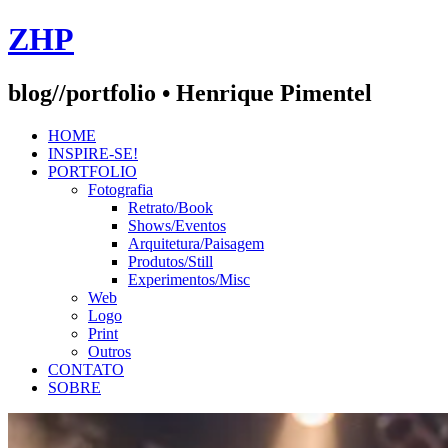
Skip
ZHP
to
content
blog//portfolio • Henrique Pimentel
HOME
INSPIRE-SE!
PORTFOLIO
Fotografia
Retrato/Book
Shows/Eventos
Arquitetura/Paisagem
Produtos/Still
Experimentos/Misc
Web
Logo
Print
Outros
CONTATO
SOBRE