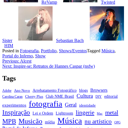
ReVamp
Twisted
Sister
Sebastian Bach
HIM
Posted in
Fotografia
,
Portfolio
,
Shows/Eventos
Tagged
Música
,
Portal do Inferno
,
Show
Navegação
Previous:
Alcest
Next:
Inspire-se: Retratos de Hannes Caspar (nsfw)
de
Post
Tags
Browsers
Arrebatamento Fotográfico
blogs
Ano Novo
Adobe
Cultura
Club NME Brasil
editorial
Cherry Plus
Carolina Caran
DIY
fotografia
Geral
experimentos
identidade
Inspiração
metal
lingerie
Lei e Ordem
Lightroom
Mac
Música
Musicão
MPB
nu artístico
mídia
OPG