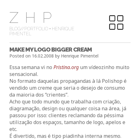
Skip
ZHP
to
content
BLOG//PORTFOLIO • HENRIQUE
PIMENTEL
MAKE MY LOGO BIGGER CREAM
Posted on
16.02.2008
by
Henrique Pimentel
Essa semana vi no
Pristina.org
um vídeozinho muito
sensacional.
No formato daquelas propagandas à lá Polishop é
vendido um creme que seria o desejo de consumo
da maioria dos “crientes”.
Acho que todo mundo que trabalha com criação,
diagramação, design ou qualquer coisa na área, já
passou por isso: clientes reclamando da péssima
utilização dos espaços, tamanho de logo, apelos e
etc.
É divertido, mas é tipo piadinha interna mesmo.