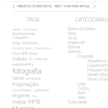
NAVEGAÇÃO
PREVIOUS:
ÍCONES RETES
NEXT:
TOAD PARA MYSQL.
DE
POST
TAGS
CATEGORIAS
Banco de Dados
Ano Novo
Adobe
Blog
Arrebatamento
Fotográfico
Dicas
Inspire-se!
Browsers
blogs
Internet
Cherry Plus
Carolina Caran
Portfolio
Club NME Brasil
Fotografia
Cultura
editorial
DIY
Arquitetura
experimentos
Experiment
fotografia
Produtos/Sti
Retrato/Boo
Geral
identidade
Shows/Even
Inspiração
Logo
Outros
Lei e Ordem
Lightroom
Print
lingerie
Mac
Web
MPB
metal
Publicidade