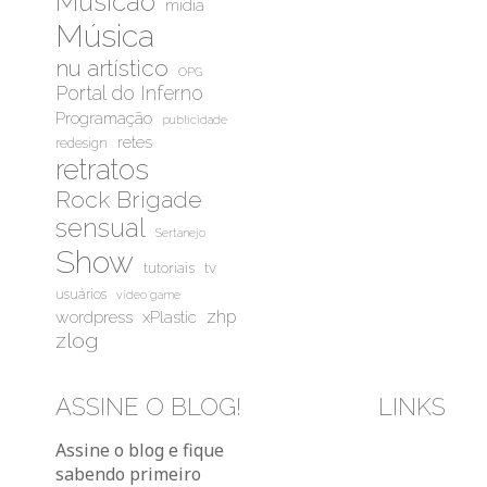
Musicão
mídia
Música
nu artístico
OPG
Portal do Inferno
Programação
publicidade
retes
redesign
retratos
Rock Brigade
sensual
Sertanejo
Show
tutoriais
tv
usuários
video game
wordpress
zhp
xPlastic
zlog
ASSINE O BLOG!
LINKS
Bluesky
Instag
You
Assine o blog e fique
sabendo primeiro