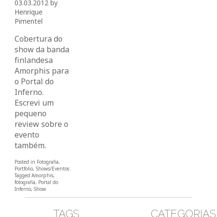
03.03.2012
by
Henrique
Pimentel
Cobertura do
show da banda
finlandesa
Amorphis para
o Portal do
Inferno.
Escrevi um
pequeno
review sobre o
evento
também.
Posted in
Fotografia
,
Portfolio
,
Shows/Eventos
Tagged
Amorphis
,
fotografia
,
Portal do
Inferno
,
Show
TAGS
CATEGORIAS