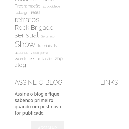
Programação
publicidade
retes
redesign
retratos
Rock Brigade
sensual
Sertanejo
Show
tutoriais
tv
usuários
video game
wordpress
zhp
xPlastic
zlog
ASSINE O BLOG!
LINKS
Bluesky
Instag
You
Assine o blog e fique
sabendo primeiro
quando um post novo
for publicado.
Digite seu e-mail…
ASSINAR