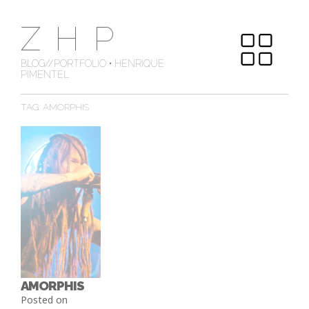
Skip
ZHP
to
content
BLOG//PORTFOLIO • HENRIQUE
PIMENTEL
TAG:
AMORPHIS
AMORPHIS
Posted on