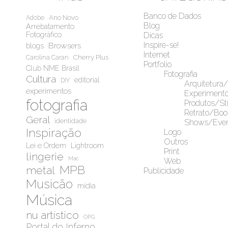
Banco de Dados
Ano Novo
Adobe
Blog
Arrebatamento
Fotográfico
Dicas
Inspire-se!
Browsers
blogs
Internet
Cherry Plus
Carolina Caran
Portfolio
Club NME Brasil
Fotografia
Cultura
editorial
DIY
Arquitetura
experimentos
Experiment
fotografia
Produtos/Sti
Retrato/Boo
Geral
identidade
Shows/Even
Inspiração
Logo
Outros
Lei e Ordem
Lightroom
Print
lingerie
Mac
Web
MPB
metal
Publicidade
Musicão
mídia
Música
nu artístico
OPG
Portal do Inferno