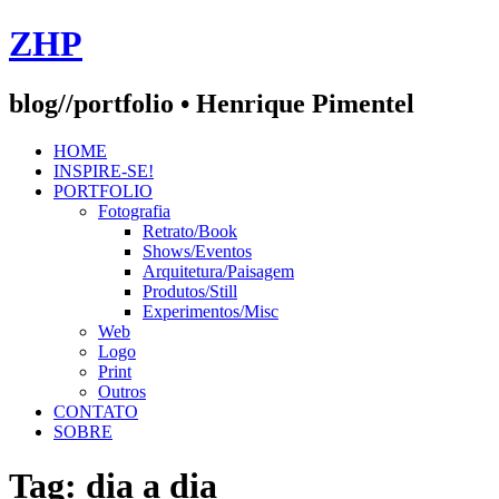
Skip
ZHP
to
content
blog//portfolio • Henrique Pimentel
HOME
INSPIRE-SE!
PORTFOLIO
Fotografia
Retrato/Book
Shows/Eventos
Arquitetura/Paisagem
Produtos/Still
Experimentos/Misc
Web
Logo
Print
Outros
CONTATO
SOBRE
Tag:
dia a dia