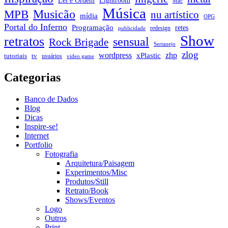
Mac
Música
Musicão
MPB
nu artístico
mídia
OPG
Portal do Inferno
Programação
retes
redesign
publicidade
Show
retratos
sensual
Rock Brigade
Sertanejo
zlog
zhp
wordpress
xPlastic
tutoriais
tv
usuários
video game
Categorias
Banco de Dados
Blog
Dicas
Inspire-se!
Internet
Portfolio
Fotografia
Arquitetura/Paisagem
Experimentos/Misc
Produtos/Still
Retrato/Book
Shows/Eventos
Logo
Outros
Print