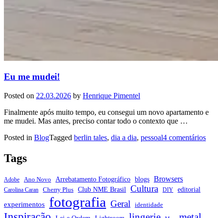
Eu me mudei!
Posted on
22.03.2026
by
Henrique Pimentel
Finalmente após muito tempo, eu consegui um novo apartamento e
me mudei. Mas antes, preciso contar todo o contexto que …
em
Posted in
Blog
Tagged
berlin tales
,
dia a dia
,
pessoal
4 comentários
Eu
me
Tags
mud
Browsers
Arrebatamento Fotográfico
blogs
Ano Novo
Adobe
Cultura
Club NME Brasil
editorial
Cherry Plus
Carolina Caran
DIY
fotografia
Geral
experimentos
identidade
Inspiração
metal
lingerie
Lei e Ordem
Lightroom