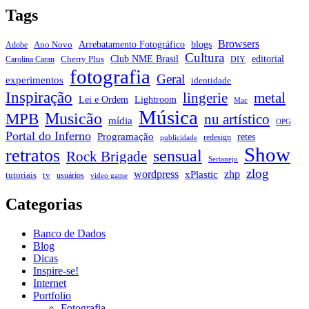
Post
Tags
Browsers
Arrebatamento Fotográfico
blogs
Ano Novo
Adobe
Cultura
Club NME Brasil
editorial
Cherry Plus
Carolina Caran
DIY
fotografia
Geral
experimentos
identidade
Inspiração
metal
lingerie
Lei e Ordem
Lightroom
Mac
Música
Musicão
MPB
nu artístico
mídia
OPG
Portal do Inferno
Programação
retes
redesign
publicidade
Show
retratos
sensual
Rock Brigade
Sertanejo
zlog
zhp
wordpress
xPlastic
tutoriais
tv
usuários
video game
Categorias
Banco de Dados
Blog
Dicas
Inspire-se!
Internet
Portfolio
Fotografia