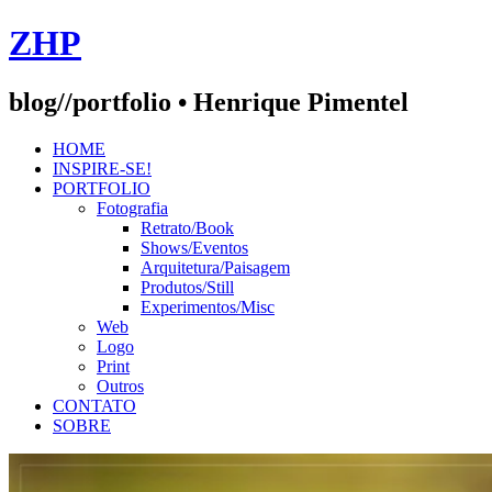
Skip
ZHP
to
content
blog//portfolio • Henrique Pimentel
HOME
INSPIRE-SE!
PORTFOLIO
Fotografia
Retrato/Book
Shows/Eventos
Arquitetura/Paisagem
Produtos/Still
Experimentos/Misc
Web
Logo
Print
Outros
CONTATO
SOBRE