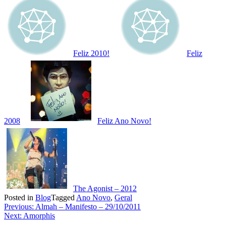
Feliz 2010!
Feliz
2008
Feliz Ano Novo!
The Agonist – 2012
Posted in
Blog
Tagged
Ano Novo
,
Geral
Navegação
Previous:
Almah – Manifesto – 29/10/2011
Next:
Amorphis
de