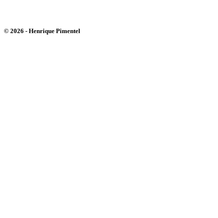
Bluesky
Instagram
Youtube
© 2026 - Henrique Pimentel