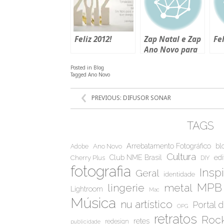
Feliz 2012!
Zap Natal e Zap
Fel
Ano Novo para
você.
Posted in
Blog
Tagged
Ano Novo
NAVEGAÇÃO
PREVIOUS:
DIFUSOR SONAR
DE
POST
TAGS
Arrebatamento Fotográfico
bl
Ano Novo
Adobe
Cultura
Club NME Brasil
edi
Cherry Plus
DIY
fotografia
Insp
Geral
identidade
MPB
metal
lingerie
Lightroom
Mac
Música
nu artístico
Portal 
OPG
retratos
Rock
retes
redesign
publicidade