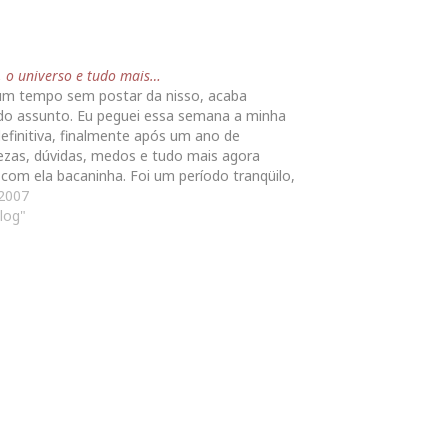
, o universo e tudo mais…
 um tempo sem postar da nisso, acaba
do assunto. Eu peguei essa semana a minha
efinitiva, finalmente após um ano de
tezas, dúvidas, medos e tudo mais agora
com ela bacaninha. Foi um período tranqüilo,
ustos, multas ou blitzes, mas todo mundo
.2007
que nessa época…
log"