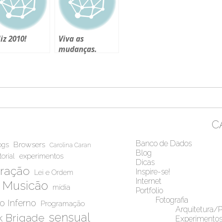
iz 2010!
Viva as
mudanças.
C
Banco de Dados
Browsers
ogs
Carolina Caran
Blog
experimentos
torial
Dicas
iração
Inspire-se!
Lei e Ordem
Internet
Musicão
mídia
Portfolio
Fotografia
do Inferno
Programação
Arquitetura/
sensual
 Brigade
Experimento