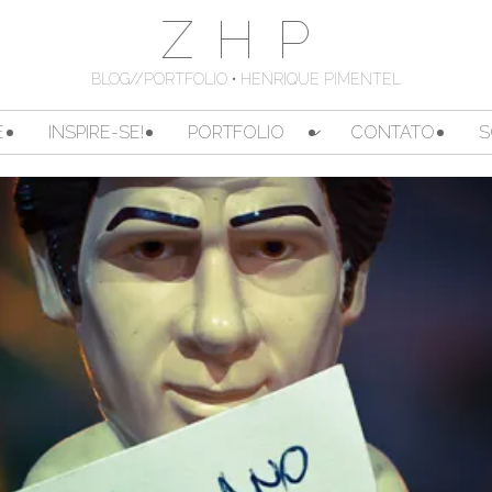
ZHP
BLOG//PORTFOLIO • HENRIQUE PIMENTEL
E
INSPIRE-SE!
PORTFOLIO
CONTATO
S