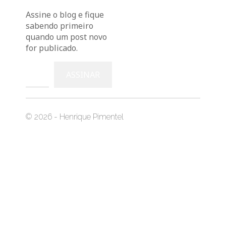
Bluesky
Instag
You
Assine o blog e fique
sabendo primeiro
quando um post novo
for publicado.
Digite seu e-mail…
ASSINAR
© 2026 - Henrique Pimentel