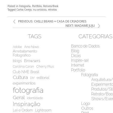
Posted in
Fotografia
,
Portfolio
,
Retrato/Book
Tagged
Carlos Cerejo
,
nu artístico
,
retratos
NAVEGAÇÃO
PREVIOUS:
CHILLI BEANS + CASA DE CRIADORES
DE
NEXT:
MADAME JUJU
POST
TAGS
CATEGORIAS
Banco de Dados
Ano Novo
Adobe
Blog
Arrebatamento
Fotográfico
Dicas
Inspire-se!
Browsers
blogs
Internet
Cherry Plus
Carolina Caran
Portfolio
Club NME Brasil
Fotografia
Cultura
editorial
DIY
Arquitetura
experimentos
Experiment
fotografia
Produtos/Sti
Retrato/Boo
Geral
identidade
Shows/Even
Inspiração
Logo
Outros
Lei e Ordem
Lightroom