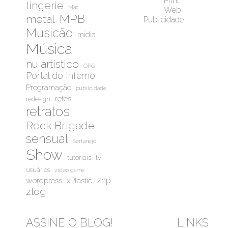
Print
lingerie
Mac
Web
MPB
metal
Publicidade
Musicão
mídia
Música
nu artístico
OPG
Portal do Inferno
Programação
publicidade
retes
redesign
retratos
Rock Brigade
sensual
Sertanejo
Show
tutoriais
tv
usuários
video game
wordpress
zhp
xPlastic
zlog
ASSINE O BLOG!
LINKS