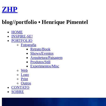
Skip
ZHP
to
content
blog//portfolio • Henrique Pimentel
HOME
INSPIRE-SE!
PORTFOLIO
Fotografia
Retrato/Book
Shows/Eventos
Arquitetura/Paisagem
Produtos/Still
Experimentos/Misc
Web
Logo
Print
Outros
CONTATO
SOBRE