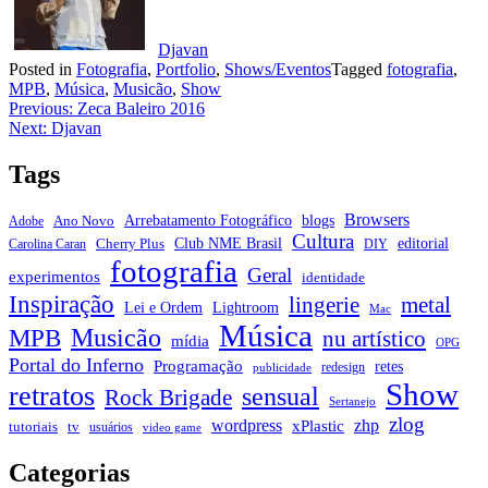
Djavan
Posted in
Fotografia
,
Portfolio
,
Shows/Eventos
Tagged
fotografia
,
MPB
,
Música
,
Musicão
,
Show
Navegação
Previous:
Zeca Baleiro 2016
Next:
Djavan
de
Post
Tags
Browsers
Arrebatamento Fotográfico
blogs
Ano Novo
Adobe
Cultura
Club NME Brasil
editorial
Cherry Plus
Carolina Caran
DIY
fotografia
Geral
experimentos
identidade
Inspiração
metal
lingerie
Lei e Ordem
Lightroom
Mac
Música
Musicão
MPB
nu artístico
mídia
OPG
Portal do Inferno
Programação
retes
redesign
publicidade
Show
retratos
sensual
Rock Brigade
Sertanejo
zlog
zhp
wordpress
xPlastic
tutoriais
tv
usuários
video game
Categorias